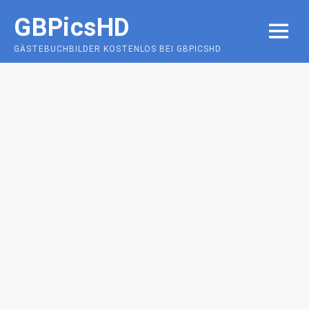
Skip
GBPicsHD
to
MENU
content
GÄSTEBUCHBILDER KOSTENLOS BEI GBPICSHD