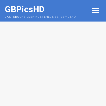
Skip
GBPicsHD
to
MENU
content
GÄSTEBUCHBILDER KOSTENLOS BEI GBPICSHD