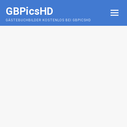
Skip
GBPicsHD
to
MENU
content
GÄSTEBUCHBILDER KOSTENLOS BEI GBPICSHD