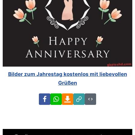
Bilder zum Jahrestag kostenlos mit liebevollen
Grüßen
Facebook
WhatsApp
Download
Link
Code