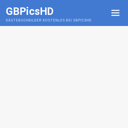
Skip
GBPicsHD
to
MENU
content
GÄSTEBUCHBILDER KOSTENLOS BEI GBPICSHD