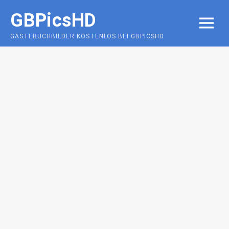
Skip
GBPicsHD
to
MENU
content
GÄSTEBUCHBILDER KOSTENLOS BEI GBPICSHD