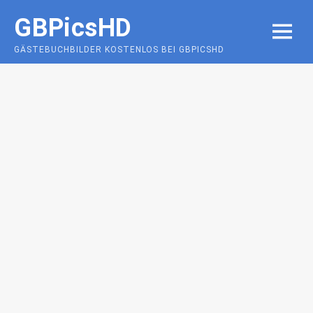
Skip
GBPicsHD
to
MENU
content
GÄSTEBUCHBILDER KOSTENLOS BEI GBPICSHD