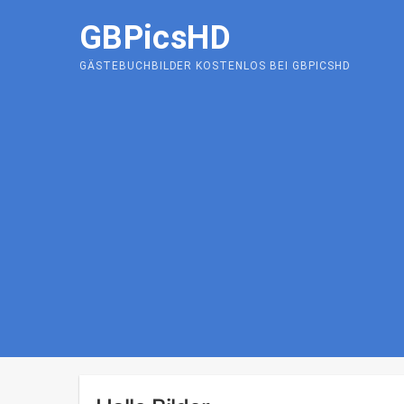
Skip
GBPicsHD
to
content
GÄSTEBUCHBILDER KOSTENLOS BEI GBPICSHD