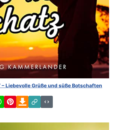
z‘ – Liebevolle Grüße und süße Botschaften
cebook
WhatsApp
Pinterest
Download
Link
Code