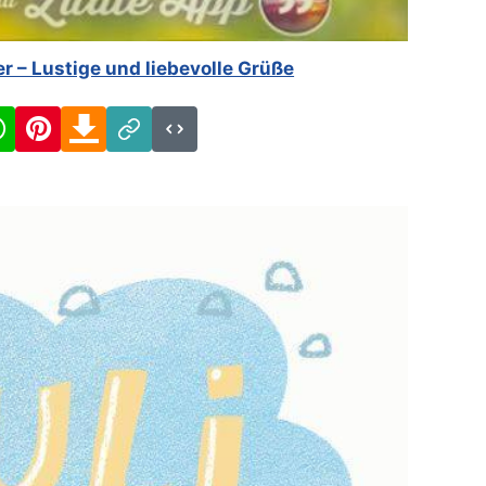
er – Lustige und liebevolle Grüße
cebook
WhatsApp
Pinterest
Download
Link
Code