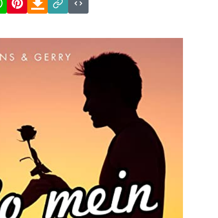
Link
Code