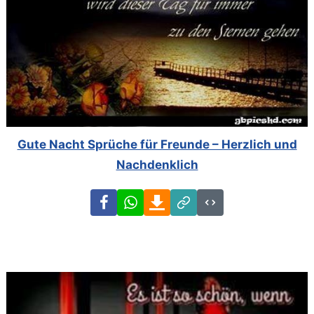
Gute Nacht Sprüche für Freunde – Herzlich und
Nachdenklich
Facebook
WhatsApp
Download
Link
Code