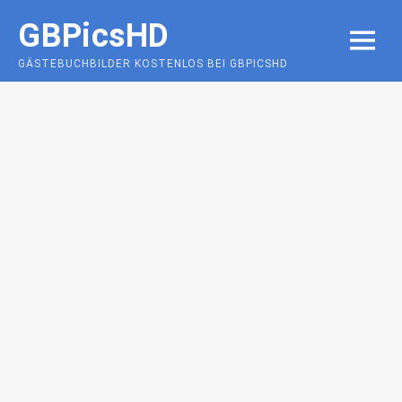
Skip
GBPicsHD
to
MENU
content
GÄSTEBUCHBILDER KOSTENLOS BEI GBPICSHD