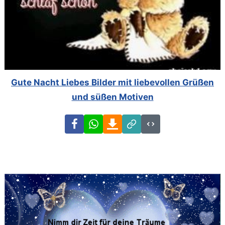
Gute Nacht Liebes Bilder mit liebevollen Grüßen
und süßen Motiven
Facebook
WhatsApp
Download
Link
Code