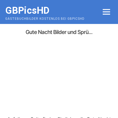
Skip
GBPicsHD
to
MENU
content
GÄSTEBUCHBILDER KOSTENLOS BEI GBPICSHD
Gute Nacht Bilder und Sprü...