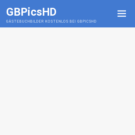
Skip
GBPicsHD
to
MENU
content
GÄSTEBUCHBILDER KOSTENLOS BEI GBPICSHD