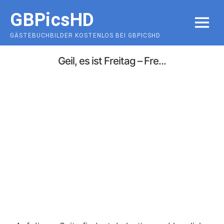
Skip
GBPicsHD
to
MENU
content
GÄSTEBUCHBILDER KOSTENLOS BEI GBPICSHD
Geil, es ist Freitag – Fre...