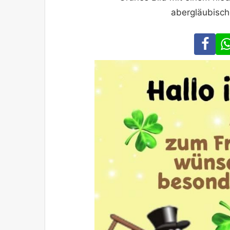
abergläubisch
Fa