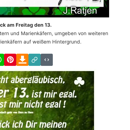
ück am Freitag den 13.
ttern und Marienkäfern, umgeben von weiteren
rienkäfern auf weißem Hintergrund.
cebook
WhatsApp
Pinterest
Download
Link
Code