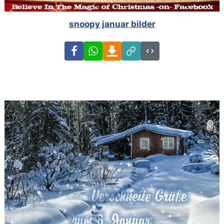
snoopy januar bilder
Facebook
WhatsApp
Download
Link
Code