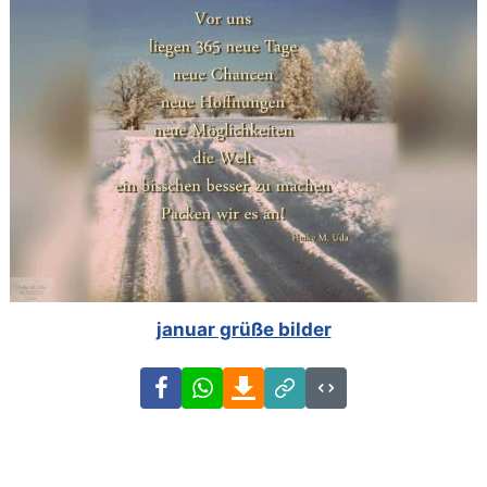
januar grüße bilder
Facebook
WhatsApp
Download
Link
Code