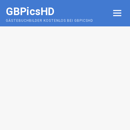
Skip
GBPicsHD
to
MENU
content
GÄSTEBUCHBILDER KOSTENLOS BEI GBPICSHD