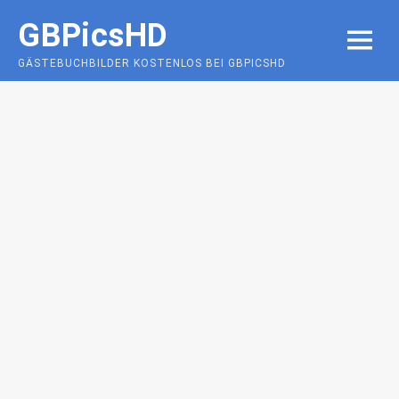
Skip
GBPicsHD
to
MENU
content
GÄSTEBUCHBILDER KOSTENLOS BEI GBPICSHD