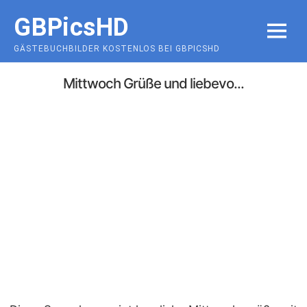
Skip
GBPicsHD
to
MENU
content
GÄSTEBUCHBILDER KOSTENLOS BEI GBPICSHD
Mittwoch Grüße und liebevo...