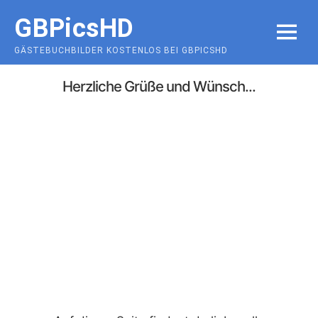
Skip
GBPicsHD
to
MENU
content
GÄSTEBUCHBILDER KOSTENLOS BEI GBPICSHD
Herzliche Grüße und Wünsch...