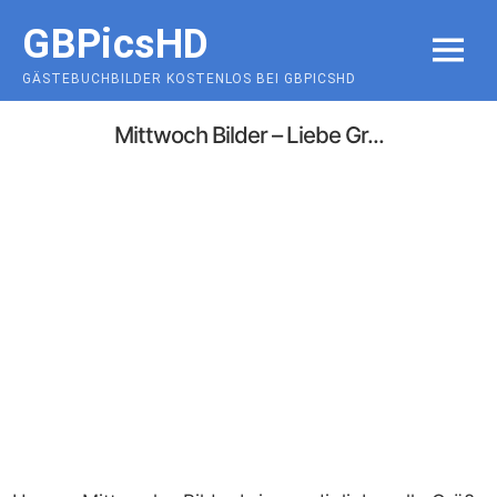
Skip
GBPicsHD
to
MENU
content
GÄSTEBUCHBILDER KOSTENLOS BEI GBPICSHD
Mittwoch Bilder – Liebe Gr...