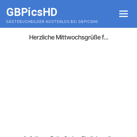
Skip
GBPicsHD
to
MENU
content
GÄSTEBUCHBILDER KOSTENLOS BEI GBPICSHD
Herzliche Mittwochsgrüße f...