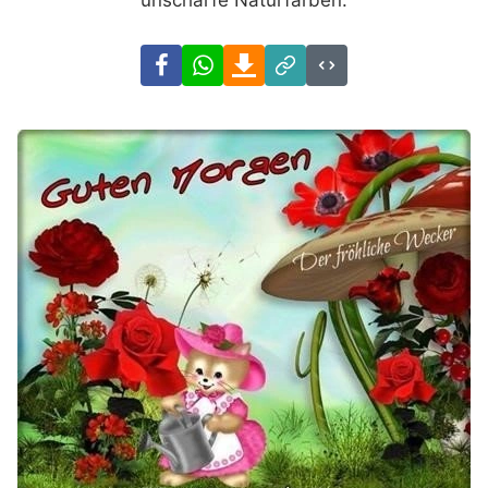
unscharfe Naturfarben.
Facebook
WhatsApp
Download
Link
Code