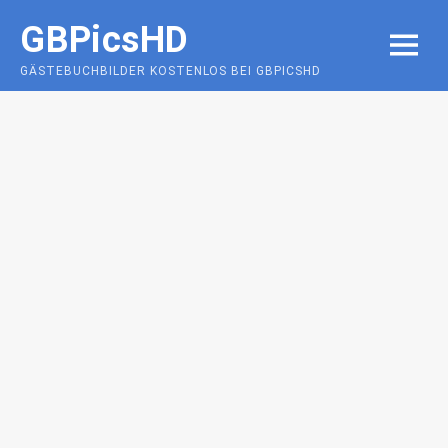
Skip
GBPicsHD
to
MENU
content
GÄSTEBUCHBILDER KOSTENLOS BEI GBPICSHD