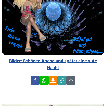
Bilder: Schönen Abend und später eine gute
Nacht
Facebook
WhatsApp
Download
Link
Code