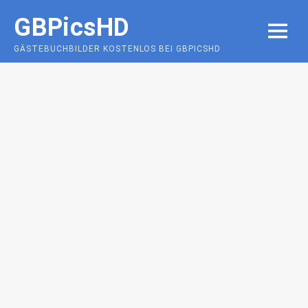
Skip
GBPicsHD
to
MENU
content
GÄSTEBUCHBILDER KOSTENLOS BEI GBPICSHD