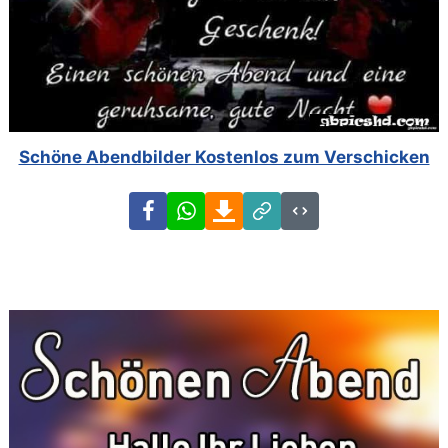
Schöne Abendbilder Kostenlos zum Verschicken
Facebook
WhatsApp
Download
Link
Code