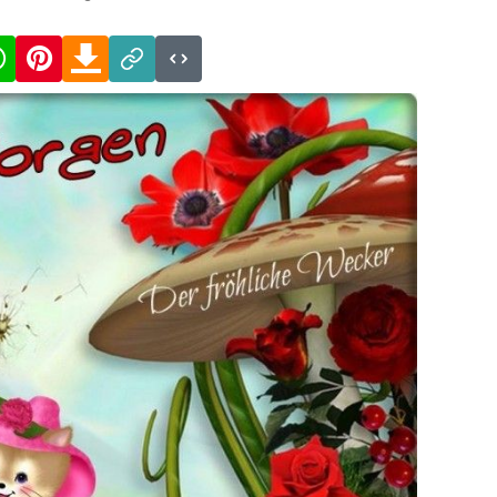
cebook
WhatsApp
Pinterest
Download
Link
Code