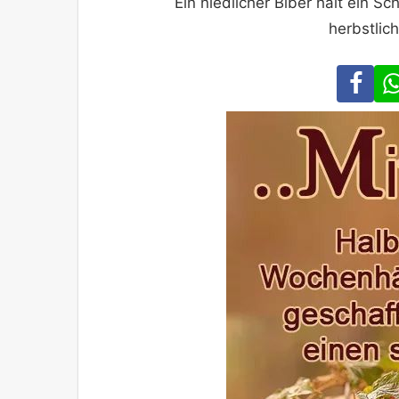
Ein niedlicher Biber hält ein 
herbstlic
Fa