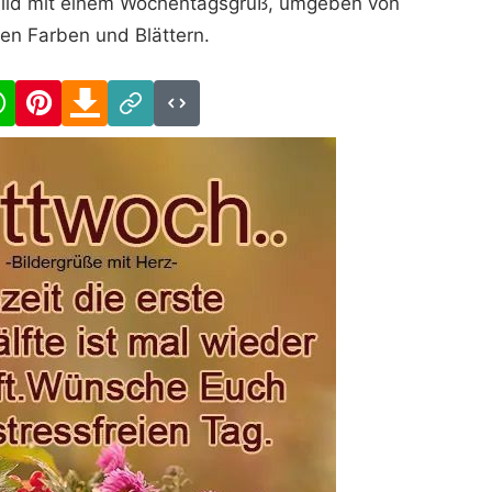
Schild mit einem Wochentagsgruß, umgeben von
hen Farben und Blättern.
cebook
WhatsApp
Pinterest
Download
Link
Code