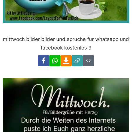
mittwoch bilder bilder und spruche fur whatsapp und
facebook kostenlos 9
Facebook
WhatsApp
Download
Link
Code