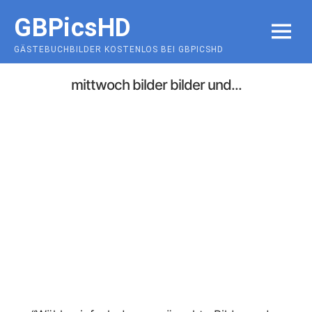
Skip
GBPicsHD
to
MENU
content
GÄSTEBUCHBILDER KOSTENLOS BEI GBPICSHD
mittwoch bilder bilder und...