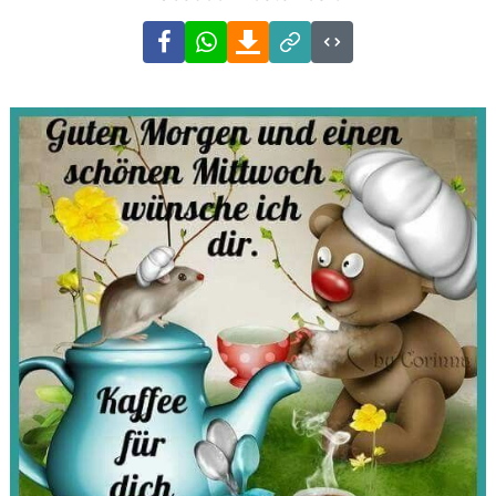
Facebook
WhatsApp
Download
Link
Code