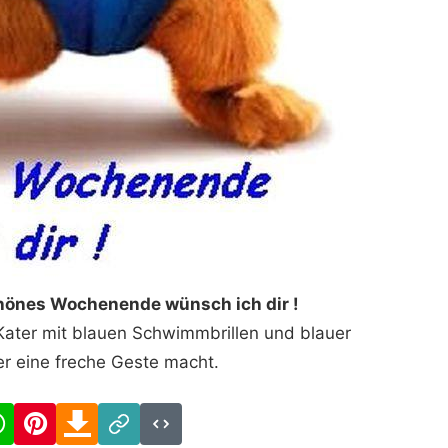
chönes Wochenende wünsch ich dir !
Kater mit blauen Schwimmbrillen und blauer
r eine freche Geste macht.
cebook
WhatsApp
Pinterest
Download
Link
Code