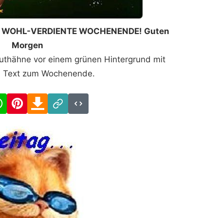
S WOHL-VERDIENTE WOCHENENDE! Guten
Morgen
Truthähne vor einem grünen Hintergrund mit
m Text zum Wochenende.
cebook
WhatsApp
Pinterest
Download
Link
Code