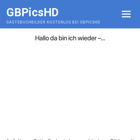
Skip
GBPicsHD
to
MENU
content
GÄSTEBUCHBILDER KOSTENLOS BEI GBPICSHD
Hallo da bin ich wieder –...