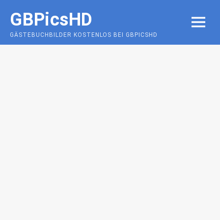
Skip
GBPicsHD
to
MENU
content
GÄSTEBUCHBILDER KOSTENLOS BEI GBPICSHD