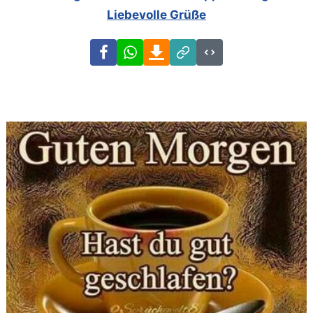
Liebevolle Grüße
Facebook
WhatsApp
Download
Link
Code