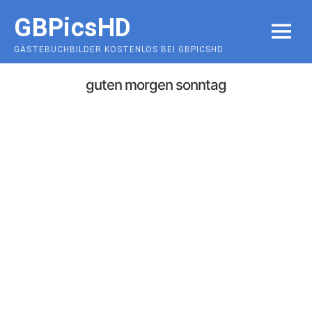
Skip
GBPicsHD
to
MENU
content
GÄSTEBUCHBILDER KOSTENLOS BEI GBPICSHD
guten morgen sonntag