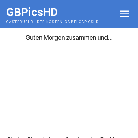
Skip
GBPicsHD
to
MENU
content
GÄSTEBUCHBILDER KOSTENLOS BEI GBPICSHD
Guten Morgen zusammen und...