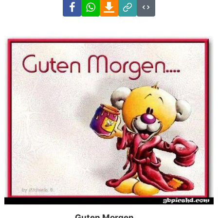
Facebook
WhatsApp
Download
Link
Code
Guten Morgen….