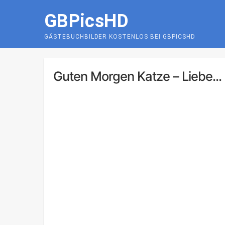
Skip
GBPicsHD
to
content
GÄSTEBUCHBILDER KOSTENLOS BEI GBPICSHD
Guten Morgen Katze – Liebe...