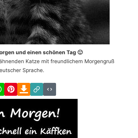
rgen und einen schönen Tag 🙂
 gähnenden Katze mit freundlichem Morgengruß
deutscher Sprache.
cebook
WhatsApp
Pinterest
Download
Link
Code