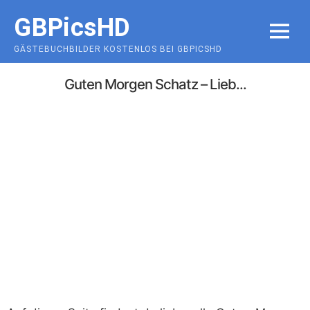
Skip
GBPicsHD
to
MENU
content
GÄSTEBUCHBILDER KOSTENLOS BEI GBPICSHD
Guten Morgen Schatz – Lieb...