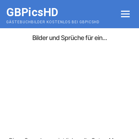
Skip
GBPicsHD
to
MENU
content
GÄSTEBUCHBILDER KOSTENLOS BEI GBPICSHD
Bilder und Sprüche für ein...