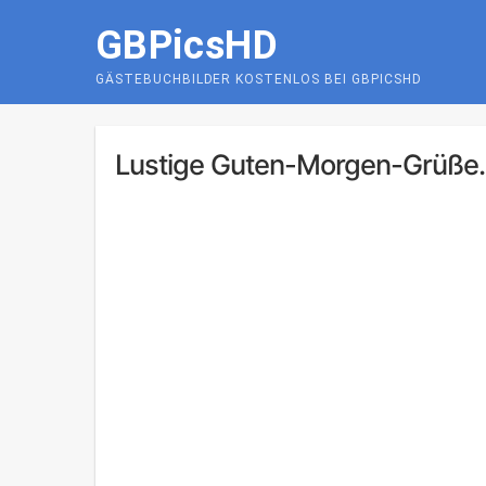
Skip
GBPicsHD
to
content
GÄSTEBUCHBILDER KOSTENLOS BEI GBPICSHD
Lustige Guten-Morgen-Grüße..