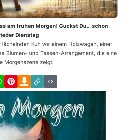
ress am frühen Morgen! Guckst Du… schon
ieder Dienstag
ner lächelnden Kuh vor einem Holzwagen, einer
sa Blumen- und Tassen-Arrangement, die eine
he Morgenszene zeigt.
cebook
WhatsApp
Pinterest
Download
Link
Code