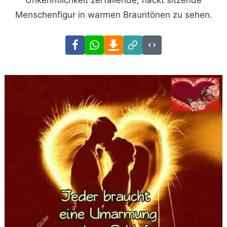
Unkenntlichkeit zerfallende, nackt sitzende
Menschenfigur in warmen Brauntönen zu sehen.
Facebook
WhatsApp
Download
Link
Code