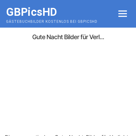
Skip
GBPicsHD
to
MENU
content
GÄSTEBUCHBILDER KOSTENLOS BEI GBPICSHD
Gute Nacht Bilder für Verl...