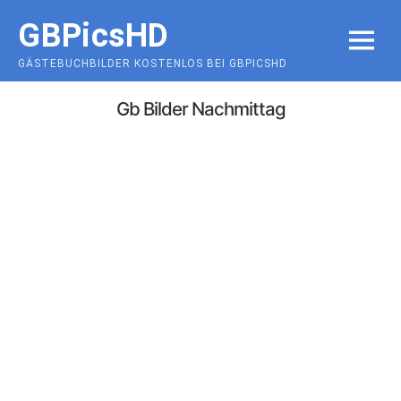
Skip
GBPicsHD
to
MENU
content
GÄSTEBUCHBILDER KOSTENLOS BEI GBPICSHD
Gb Bilder Nachmittag