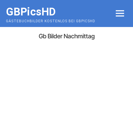
Skip
GBPicsHD
to
MENU
content
GÄSTEBUCHBILDER KOSTENLOS BEI GBPICSHD
Gb Bilder Nachmittag