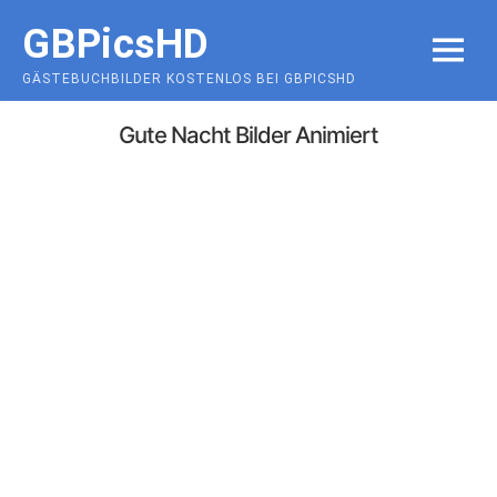
Skip
GBPicsHD
to
MENU
content
GÄSTEBUCHBILDER KOSTENLOS BEI GBPICSHD
Gute Nacht Bilder Animiert