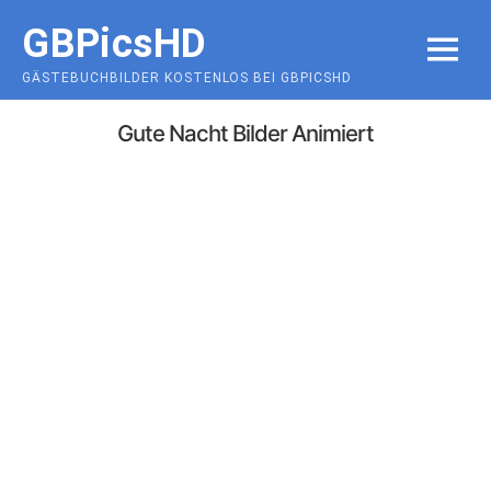
Skip
GBPicsHD
to
MENU
content
GÄSTEBUCHBILDER KOSTENLOS BEI GBPICSHD
Gute Nacht Bilder Animiert