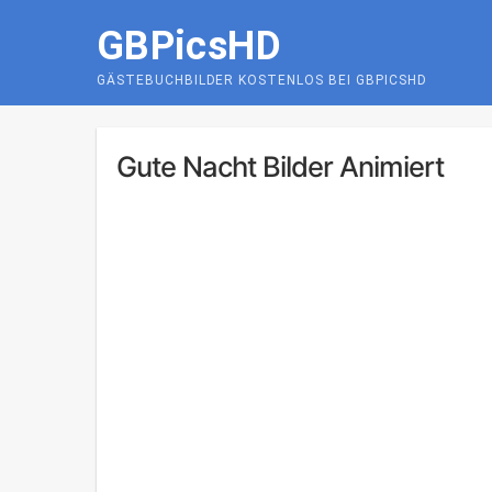
Skip
GBPicsHD
to
content
GÄSTEBUCHBILDER KOSTENLOS BEI GBPICSHD
Gute Nacht Bilder Animiert