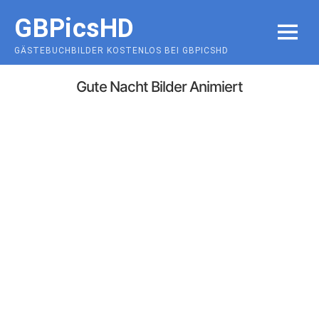
Skip
GBPicsHD
to
MENU
content
GÄSTEBUCHBILDER KOSTENLOS BEI GBPICSHD
Gute Nacht Bilder Animiert