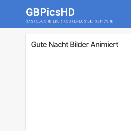
Skip
GBPicsHD
to
content
GÄSTEBUCHBILDER KOSTENLOS BEI GBPICSHD
Gute Nacht Bilder Animiert