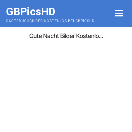
Skip
GBPicsHD
to
MENU
content
GÄSTEBUCHBILDER KOSTENLOS BEI GBPICSHD
Gute Nacht Bilder Kostenlo...