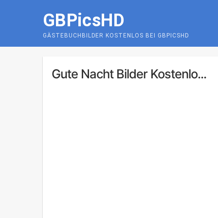
Skip
GBPicsHD
to
content
GÄSTEBUCHBILDER KOSTENLOS BEI GBPICSHD
Gute Nacht Bilder Kostenlo...