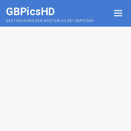
Skip
GBPicsHD
to
MENU
content
GÄSTEBUCHBILDER KOSTENLOS BEI GBPICSHD