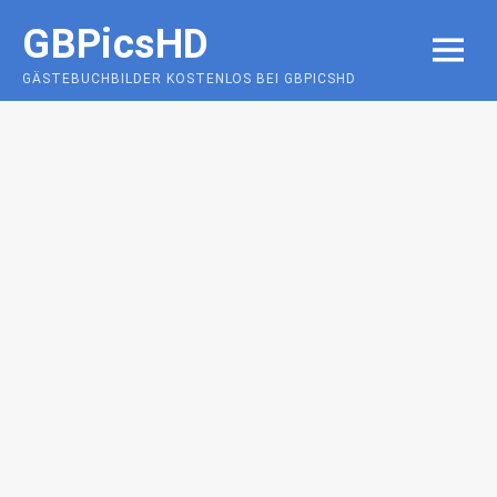
Skip
GBPicsHD
to
MENU
content
GÄSTEBUCHBILDER KOSTENLOS BEI GBPICSHD