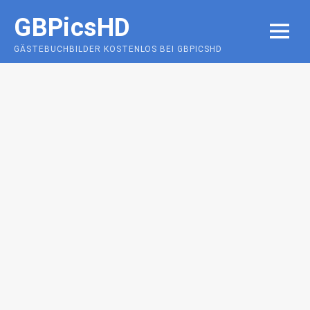
Skip
GBPicsHD
to
MENU
content
GÄSTEBUCHBILDER KOSTENLOS BEI GBPICSHD