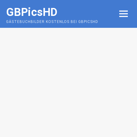
Skip
GBPicsHD
to
MENU
content
GÄSTEBUCHBILDER KOSTENLOS BEI GBPICSHD