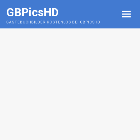
Skip
GBPicsHD
to
MENU
content
GÄSTEBUCHBILDER KOSTENLOS BEI GBPICSHD