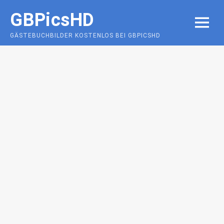
Skip
GBPicsHD
to
MENU
content
GÄSTEBUCHBILDER KOSTENLOS BEI GBPICSHD