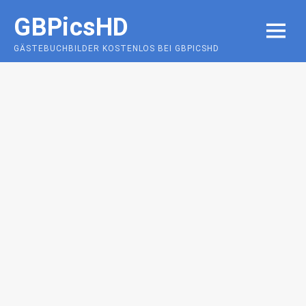
Skip
GBPicsHD
to
MENU
content
GÄSTEBUCHBILDER KOSTENLOS BEI GBPICSHD