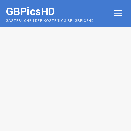
Skip
GBPicsHD
to
MENU
content
GÄSTEBUCHBILDER KOSTENLOS BEI GBPICSHD