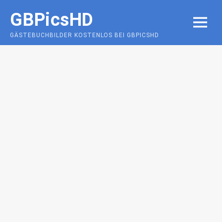
Skip
GBPicsHD
to
MENU
content
GÄSTEBUCHBILDER KOSTENLOS BEI GBPICSHD